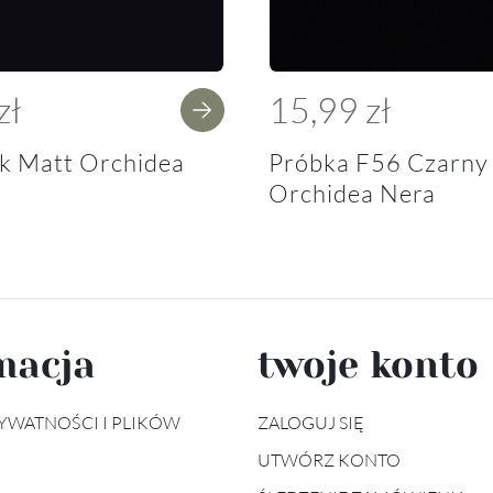
zł
15,99 zł
k Matt Orchidea
Próbka F56 Czarny
Orchidea Nera
macja
twoje konto
YWATNOŚCI I PLIKÓW
ZALOGUJ SIĘ
UTWÓRZ KONTO