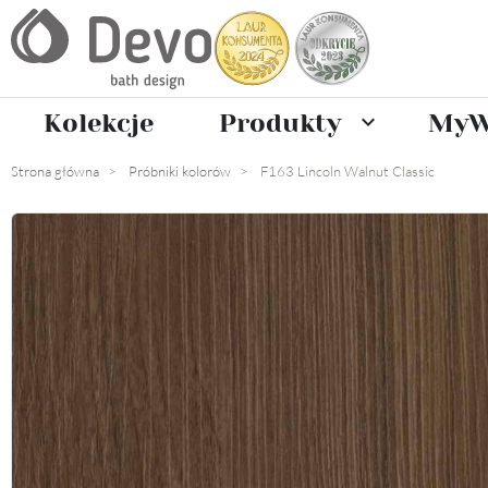
Kolekcje
Produkty
MyW

Strona główna
Próbniki kolorów
F163 Lincoln Walnut Classic