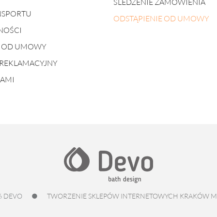
ŚLEDZENIE ZAMÓWIENIA
NSPORTU
ODSTĄPIENIE OD UMOWY
NOŚCI
E OD UMOWY
REKLAMACYJNY
NAMI
6 DEVO
●
TWORZENIE SKLEPÓW INTERNETOWYCH KRAKÓW
M