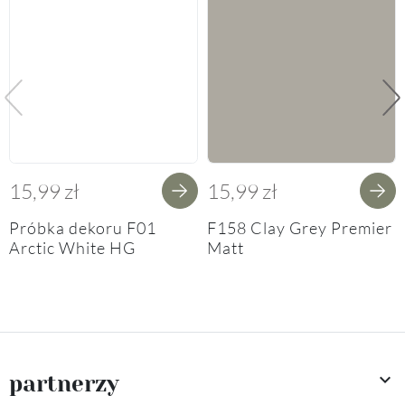
Poprzedni
Na
15,99 zł
15,99 zł
Próbka dekoru F01
F158 Clay Grey Premier
Arctic White HG
Matt

partnerzy