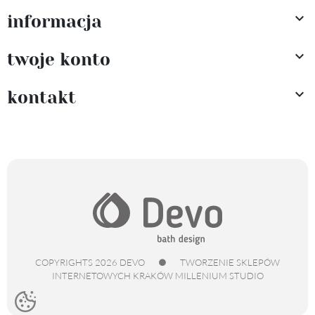

informacja

twoje konto

kontakt
COPYRIGHTS 2026 DEVO
●
TWORZENIE SKLEPÓW
INTERNETOWYCH KRAKÓW
MILLENIUM STUDIO