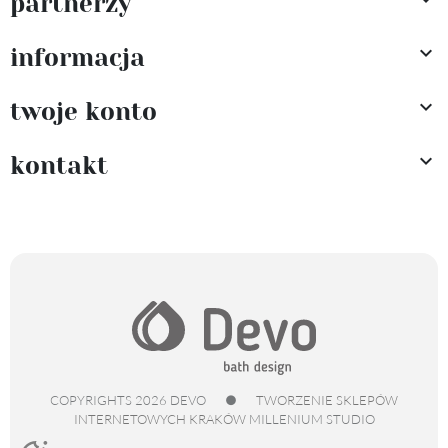
partnerzy

informacja

twoje konto

kontakt
COPYRIGHTS 2026 DEVO
●
TWORZENIE SKLEPÓW
INTERNETOWYCH KRAKÓW
MILLENIUM STUDIO