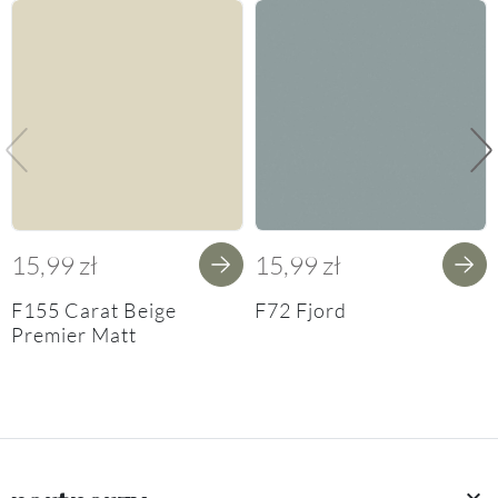
Poprzedni
Na
15,99 zł
15,99 zł
F155 Carat Beige
F72 Fjord
Premier Matt
