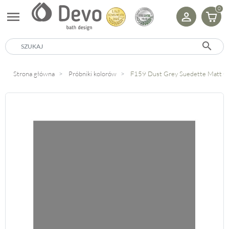
0
menu
search
Strona główna
Próbniki kolorów
F159 Dust Grey Suedette Matt Cl