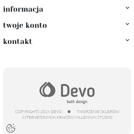

informacja

twoje konto

kontakt
COPYRIGHTS 2026 DEVO
●
TWORZENIE SKLEPÓW
INTERNETOWYCH KRAKÓW
MILLENIUM STUDIO