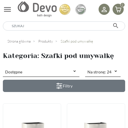
0
menu
search
Strona główna
Produkty
Szafki pod umywalkę
Kategoria: Szafki pod umywalkę
Filtry