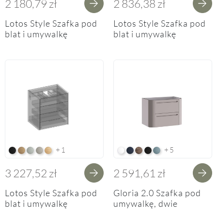
2 180,79 zł
2 836,38 zł
Lotos Style Szafka pod
Lotos Style Szafka pod
blat i umywalkę
blat i umywalkę
nablatową, dwie
nablatową, trzy
szuflady, organizer,
szuflady, organizer,
z możliwością
z możliwością
postawienia na nogach
postawienia na nogach
60/70/100 cm
60/700/100 cm
+1
+5
F56 Black Matt Orchidea Nera
F107 Kitami Mountain
F105 Perfect Touch Stahlgrau
F112 Kaschmir
F144 Casella Eiche Light
F83 Premium White Supermatt
F103 Perfect Touch Parisian 
F153 Oak Endgrain Cogna
F56 Black Matt Orchide
F72 Fjord
3 227,52 zł
2 591,61 zł
Lotos Style Szafka pod
Gloria 2.0 Szafka pod
blat i umywalkę
umywalkę, dwie
nablatową, cztery
szuflady, wbudowany