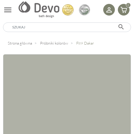
0
menu
search
Strona główna
Próbniki kolorów
F89 Dakar