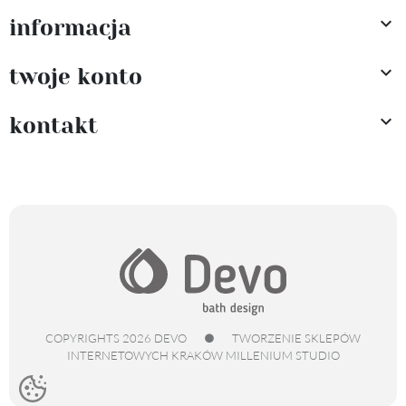

informacja

twoje konto

kontakt
COPYRIGHTS 2026 DEVO
●
TWORZENIE SKLEPÓW
INTERNETOWYCH KRAKÓW
MILLENIUM STUDIO