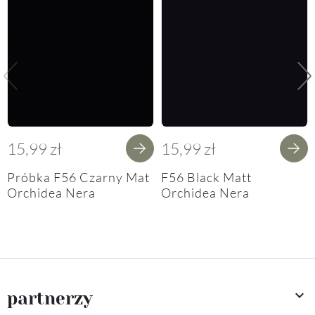
Poprzedni
Na
15,99 zł
15,99 zł
Próbka F56 Czarny Mat
F56 Black Matt
Orchidea Nera
Orchidea Nera

partnerzy