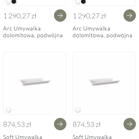
W White
BM Black Metallic
W White
BM Black Metallic
1 290,27 zł
1 290,27 zł
Arc Umywalka
Arc Umywalka
dolomitowa, podwójna
dolomitowa, podwójna
bez otworu na baterię
z otworami na baterię
152cm
po prawej stronie
152cm
W White
W White
874,53 zł
874,53 zł
Soft Umywalka
Soft Umywalka