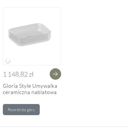
W White
1 148,82 zł
Gloria Style Umywalka
ceramiczna nablatowa
50 cm
Powrót do góry