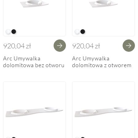
W White
BM Black Metallic
W White
BM Black Metallic
920,04 zł
920,04 zł
Arc Umywalka
Arc Umywalka
dolomitowa bez otworu
dolomitowa z otworem
na baterię 62/82cm
na baterię po prawej
stronie 62/82cm