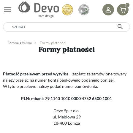
0
menu
search
Strona główna
Formy płatności
Formy płatności
Płatność przelewem przed wysyłką
– zapłatę za zamówione towary
należy przelać na numer konta bankowego podanego poniżej.
W tytule przelewu należy podać numer zamówienia.
PLN: mbank 79 1140 1010 0000 4752 6500 1001
Devo Sp. z o.o.
ul. Meblowa 29
18-400 Łomża