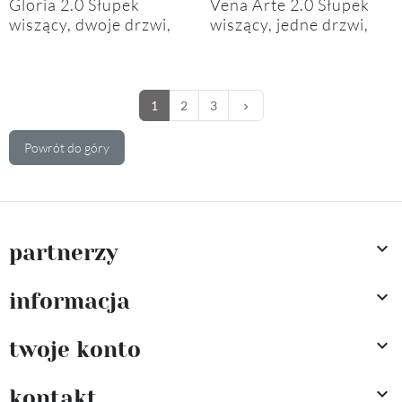
Gloria 2.0 Słupek
Vena Arte 2.0 Słupek
wiszący, dwoje drzwi,
wiszący, jedne drzwi,
lewy lub prawy, półki
jedna szuflada,
szklane z koszem,
wykończenie ryflowane,
wykończenie ryflowane
uchwyt dwupunktowy
z uchwytem 40 cm
35 cm
Następny
1
2
3
keyboard_arrow_right
Powrót do góry

partnerzy

informacja

twoje konto

kontakt