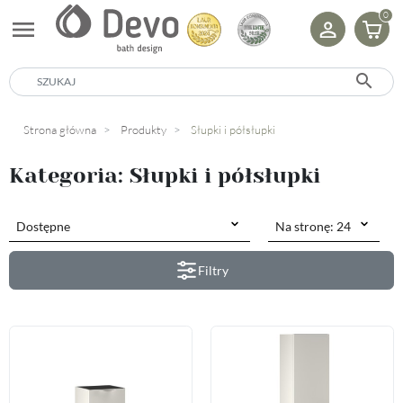
0
menu
search
Strona główna
Produkty
Słupki i półsłupki
Kategoria: Słupki i półsłupki
Filtry