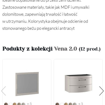
idealne dopasowanie do przestrzeni łazienki.
Zastosowane materiały, takie jak MDF i umywalki
dolomitowe, zapewniają trwałość i łatwość
w utrzymaniu. Kolorystyka obejmuje odcienie od
stonowanego beżu po elegancki antracyt
Podukty z kolekcji
Vena 2.0
(12 prod.)
Poprzedni
Na
+3
+3